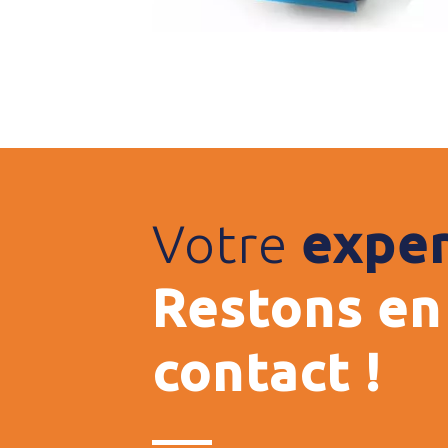
Votre
exper
Restons en
contact !