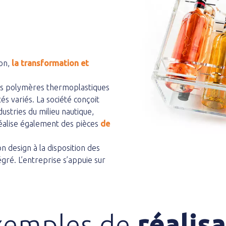
ion,
la transformation et
res polymères thermoplastiques
tés variés. La société conçoit
ustries du milieu nautique,
réalise également des pièces
de
 design à la disposition des
égré. L’entreprise s’appuie sur
xemples de
réalis