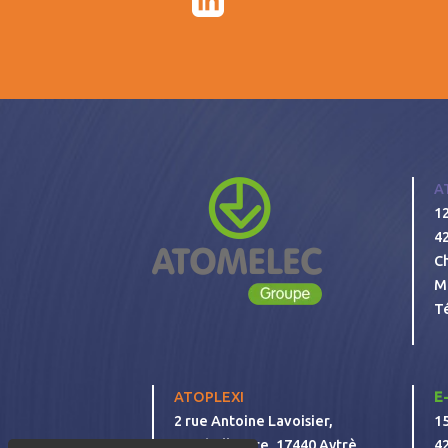
A
1
4
C
M
T
ATOPLEXI
E
2 rue Antoine Lavoisier,
15
ZAC belle aire, 17440 Aytrè
4