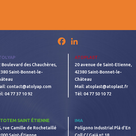
Facebook
LinkedIn
TOLYAP
ATOPLAST
2 Boulevard des Chauchères,
20 avenue de Saint-Etienne,
2380 Saint-Bonnet-le-
42380 Saint-Bonnet-le-
hâteau
Château
ail:
contact@atolyap.com
Mail:
atoplast@atoplast.fr
él:
04 77 37 10 92
Tél:
04 77 50 10 72
-TOTEM SAINT ÉTIENNE
IMA
, rue Camille de Rochetaillé
Polígono Industrial Plá d’En
2000 Saint-Étienne
Coll C/ Gaiá nº 18