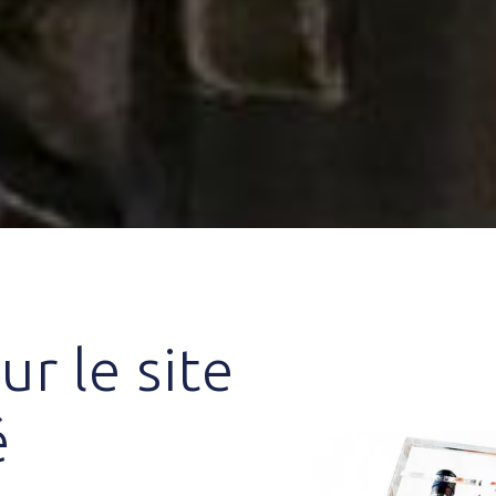
r le site
é