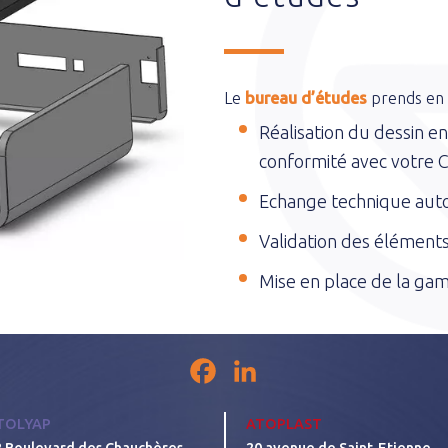
Le
bureau d’études
prends en c
Réalisation du dessin e
conformité avec votre 
Echange technique auto
Validation des éléments
Mise en place de la gam
Facebook
LinkedIn
TOLYAP
ATOPLAST
2 Boulevard des Chauchères,
20 avenue de Saint-Etienne,