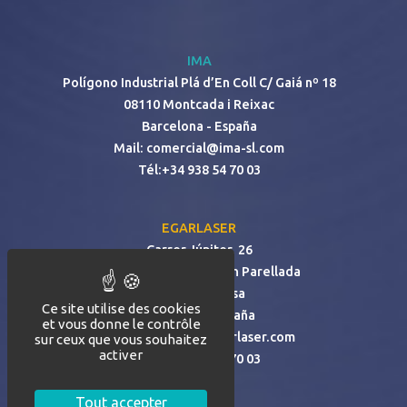
IMA
Polígono Industrial Plá d’En Coll C/ Gaiá nº 18
08110 Montcada i Reixac
Barcelona - España
Mail:
comercial@ima-sl.com
Tél:
+34 938 54 70 03
EGARLASER
Carrer Júpiter, 26
Polígon Industrial - Can Parellada
08228 Terrassa
Ce site utilise des cookies
Barcelona -España
et vous donne le contrôle
Mail:
egarlaser@egarlaser.com
sur ceux que vous souhaitez
activer
Tél:
+34 938 54 70 03
Tout accepter